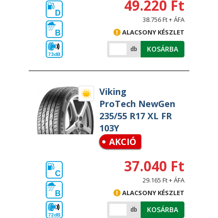
49.220 Ft
D
38.756 Ft + ÁFA
ALACSONY KÉSZLET
B
KOSÁRBA
db
73dB
Viking
ProTech NewGen
235/55 R17 XL FR
103Y
AKCIÓ
37.040 Ft
C
29.165 Ft + ÁFA
ALACSONY KÉSZLET
B
KOSÁRBA
db
72dB