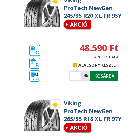
Viking
ProTech NewGen
245/35 R20 XL FR 95Y
AKCIÓ
48.590 Ft
C
38.260 Ft + ÁFA
ALACSONY KÉSZLET
B
KOSÁRBA
db
72dB
Viking
ProTech NewGen
265/35 R18 XL FR 97Y
AKCIÓ