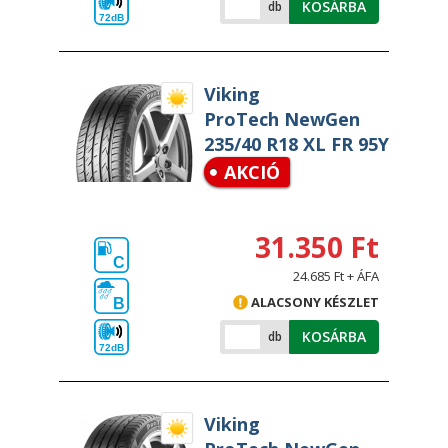
KOSÁRBA
db
72dB
Viking
ProTech NewGen
235/40 R18 XL FR 95Y
AKCIÓ
31.350 Ft
C
24.685 Ft + ÁFA
ALACSONY KÉSZLET
B
KOSÁRBA
db
72dB
Viking