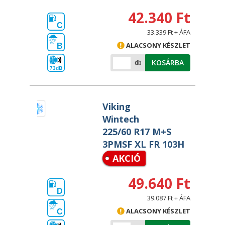
42.340 Ft
C
33.339 Ft + ÁFA
ALACSONY KÉSZLET
B
KOSÁRBA
db
73dB
Viking
Wintech
225/60 R17 M+S
3PMSF XL FR 103H
AKCIÓ
49.640 Ft
D
39.087 Ft + ÁFA
ALACSONY KÉSZLET
C