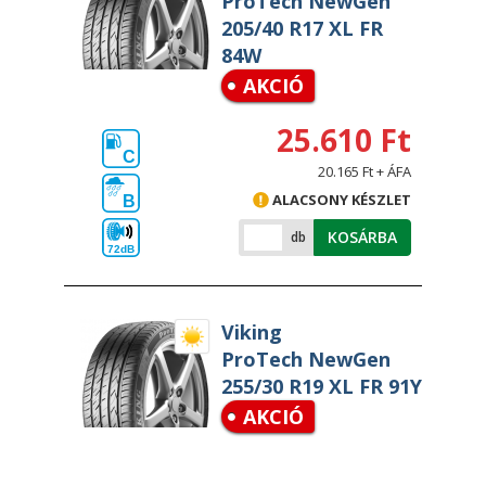
ProTech NewGen
205/40 R17 XL FR
84W
AKCIÓ
25.610 Ft
C
20.165 Ft + ÁFA
ALACSONY KÉSZLET
B
KOSÁRBA
db
72dB
Viking
ProTech NewGen
255/30 R19 XL FR 91Y
AKCIÓ