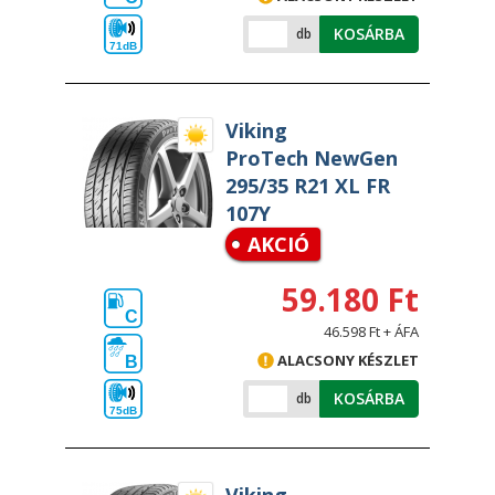
KOSÁRBA
db
71dB
Viking
ProTech NewGen
295/35 R21 XL FR
107Y
AKCIÓ
59.180 Ft
C
46.598 Ft + ÁFA
ALACSONY KÉSZLET
B
KOSÁRBA
db
75dB