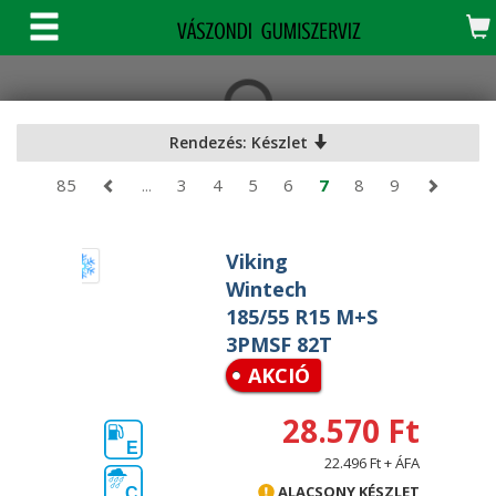
KERESÉS
Rendezés: Készlet
85
...
3
4
5
6
7
8
9
Viking
Wintech
185/55 R15 M+S
3PMSF 82T
AKCIÓ
28.570 Ft
E
22.496 Ft + ÁFA
ALACSONY KÉSZLET
C