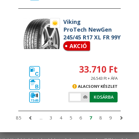
Viking
ProTech NewGen
245/45 R17 XL FR 99Y
AKCIÓ
33.710 Ft
C
26.543 Ft + ÁFA
ALACSONY KÉSZLET
B
KOSÁRBA
db
72dB
85
...
3
4
5
6
7
8
9