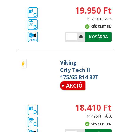
19.950 Ft
C
15.709 Ft + ÁFA
KÉSZLETEN
B
KOSÁRBA
db
70dB
Viking
City Tech II
175/65 R14 82T
AKCIÓ
18.410 Ft
D
14.496 Ft + ÁFA
KÉSZLETEN
C