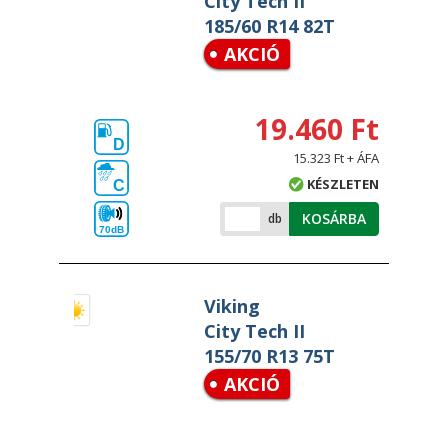
City Tech II
185/60 R14 82T
AKCIÓ
19.460 Ft
D
15.323 Ft + ÁFA
KÉSZLETEN
C
KOSÁRBA
db
70dB
Viking
City Tech II
155/70 R13 75T
AKCIÓ