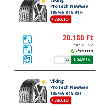
Viking
ProTech NewGen
195/65 R15 91H
AKCIÓ
20.180 Ft
C
15.890 Ft + ÁFA
KÉSZLETEN
B
KOSÁRBA
db
71dB
Viking
ProTech NewGen
185/65 R15 88T
AKCIÓ