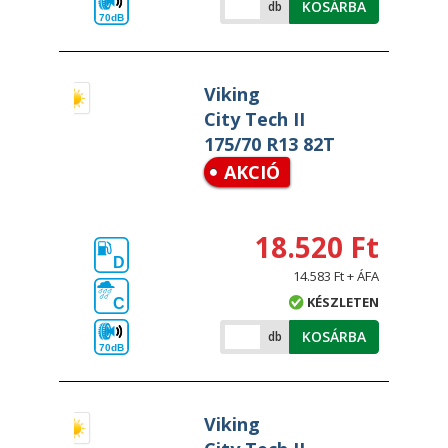
KOSÁRBA
db
70dB
Viking
City Tech II
175/70 R13 82T
AKCIÓ
18.520 Ft
D
14.583 Ft + ÁFA
KÉSZLETEN
C
KOSÁRBA
db
70dB
Viking