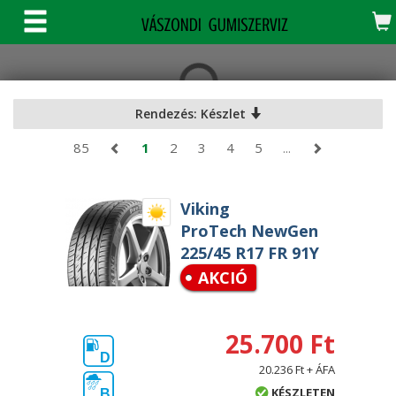
KERESÉS
Rendezés: Készlet
85
1
2
3
4
5
...
Viking
ProTech NewGen
225/45 R17 FR 91Y
AKCIÓ
25.700 Ft
D
20.236 Ft + ÁFA
KÉSZLETEN
B