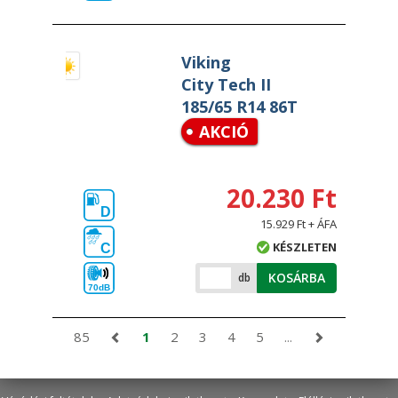
Viking
City Tech II
185/65 R14 86T
AKCIÓ
20.230 Ft
D
15.929 Ft + ÁFA
KÉSZLETEN
C
KOSÁRBA
db
70dB
85
1
2
3
4
5
...