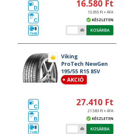
16.580 Ft
D
13.055 Ft + ÁFA
KÉSZLETEN
C
KOSÁRBA
db
70dB
Viking
ProTech NewGen
195/55 R15 85V
AKCIÓ
27.410 Ft
C
21.583 Ft + ÁFA
KÉSZLETEN
B
KOSÁRBA
db
71dB