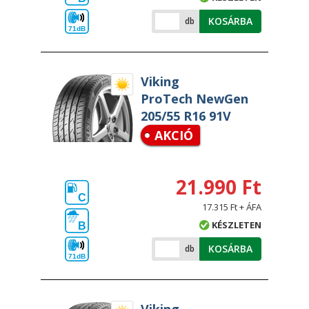
KOSÁRBA
db
71dB
Viking
ProTech NewGen
205/55 R16 91V
AKCIÓ
21.990 Ft
C
17.315 Ft + ÁFA
KÉSZLETEN
B
KOSÁRBA
db
71dB