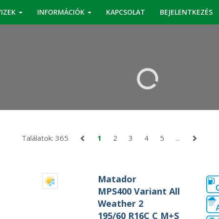
VIZEK
INFORMÁCIÓK
KAPCSOLAT
BEJELENTKEZÉS
KERESÉS
Találatok: 365
1
2
3
4
5
...
Matador
MPS400 Variant All
Weather 2
195/60 R16C C M+S