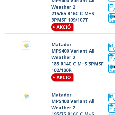
MPS400 Variant All
Weather 2
215/65 R16C C M+S
3PMSF 109/107T
73d
AKCIÓ
Matador
MPS400 Variant All
Weather 2
185 R14C C M+S 3PMSF
102/100R
73d
AKCIÓ
Matador
MPS400 Variant All
Weather 2
195/75 R16C C M+S