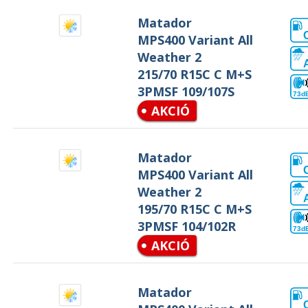
Matador
MPS400 Variant All
Weather 2
215/70 R15C C M+S
3PMSF 109/107S
73d
AKCIÓ
Matador
MPS400 Variant All
Weather 2
195/70 R15C C M+S
3PMSF 104/102R
73d
AKCIÓ
Matador