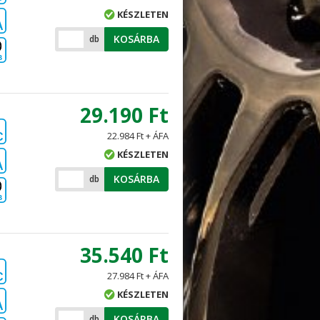
KÉSZLETEN
A
KOSÁRBA
db
B
29.190 Ft
22.984 Ft + ÁFA
C
KÉSZLETEN
A
KOSÁRBA
db
B
35.540 Ft
27.984 Ft + ÁFA
C
KÉSZLETEN
A
KOSÁRBA
db