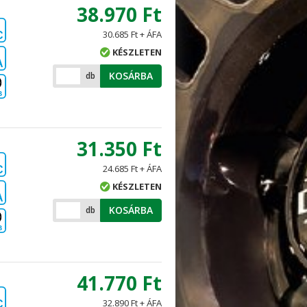
38.970 Ft
30.685 Ft + ÁFA
C
KÉSZLETEN
A
KOSÁRBA
db
B
31.350 Ft
24.685 Ft + ÁFA
C
KÉSZLETEN
A
KOSÁRBA
db
B
41.770 Ft
32.890 Ft + ÁFA
C