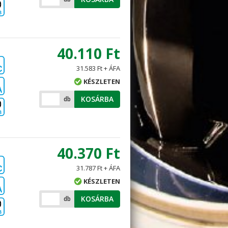
B
40.110 Ft
31.583 Ft + ÁFA
C
KÉSZLETEN
A
KOSÁRBA
db
B
40.370 Ft
31.787 Ft + ÁFA
C
KÉSZLETEN
A
KOSÁRBA
db
B