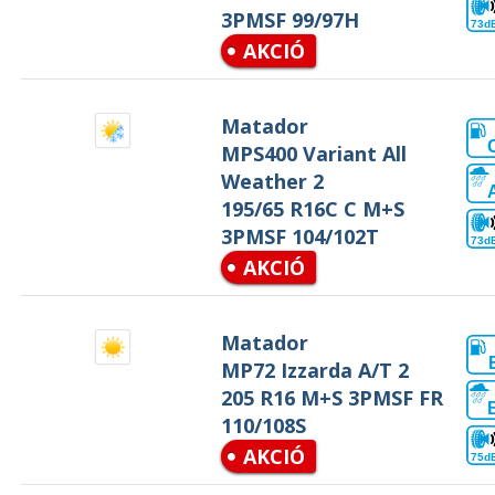
3PMSF 99/97H
73d
AKCIÓ
Matador
MPS400 Variant All
Weather 2
195/65 R16C C M+S
3PMSF 104/102T
73d
AKCIÓ
Matador
MP72 Izzarda A/T 2
205 R16 M+S 3PMSF FR
110/108S
AKCIÓ
75d