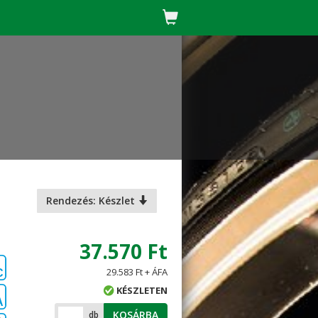
Rendezés: Készlet
37.570 Ft
29.583 Ft + ÁFA
C
KÉSZLETEN
A
KOSÁRBA
db