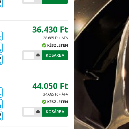
B
36.430 Ft
28.685 Ft + ÁFA
C
KÉSZLETEN
A
KOSÁRBA
db
B
44.050 Ft
34.685 Ft + ÁFA
E
KÉSZLETEN
B
KOSÁRBA
db
B