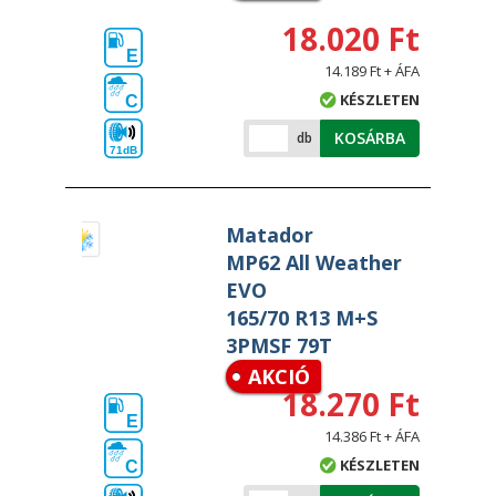
18.020 Ft
E
14.189 Ft + ÁFA
KÉSZLETEN
C
KOSÁRBA
db
71dB
Matador
MP62 All Weather
EVO
165/70 R13 M+S
3PMSF 79T
AKCIÓ
18.270 Ft
E
14.386 Ft + ÁFA
KÉSZLETEN
C