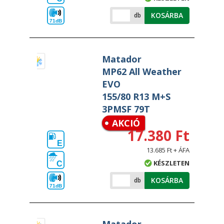
KOSÁRBA
db
71dB
Matador
MP62 All Weather
EVO
155/80 R13 M+S
3PMSF 79T
AKCIÓ
17.380 Ft
E
13.685 Ft + ÁFA
KÉSZLETEN
C
KOSÁRBA
db
71dB