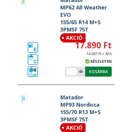
Matador
MP62 All Weather
EVO
155/65 R14 M+S
3PMSF 75T
AKCIÓ
17.890 Ft
E
14.087 Ft + ÁFA
KÉSZLETEN
C
KOSÁRBA
db
71dB
Matador
MP93 Nordicca
155/70 R13 M+S
3PMSF 75T
AKCIÓ