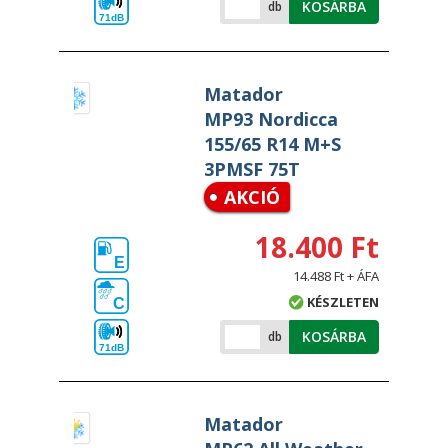
KOSÁRBA
db
71dB
Matador
MP93 Nordicca
155/65 R14 M+S
3PMSF 75T
AKCIÓ
18.400 Ft
E
14.488 Ft + ÁFA
KÉSZLETEN
C
KOSÁRBA
db
71dB
Matador