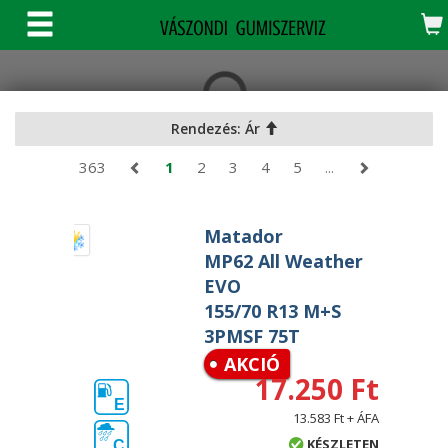
KERESÉS
Rendezés: Ár
363
1
2
3
4
5
...
Matador
MP62 All Weather
EVO
155/70 R13 M+S
3PMSF 75T
AKCIÓ
17.250 Ft
E
13.583 Ft + ÁFA
KÉSZLETEN
C