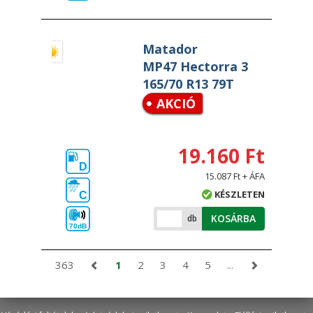
Matador
MP47 Hectorra 3
165/70 R13 79T
AKCIÓ
19.160 Ft
D
15.087 Ft + ÁFA
KÉSZLETEN
C
KOSÁRBA
db
70dB
363
1
2
3
4
5
...