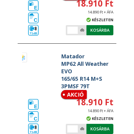
18.910 Ft
E
14.890 Ft + ÁFA
KÉSZLETEN
C
KOSÁRBA
db
71dB
Matador
MP62 All Weather
EVO
165/65 R14 M+S
3PMSF 79T
AKCIÓ
18.910 Ft
E
14.890 Ft + ÁFA
KÉSZLETEN
C
KOSÁRBA
db
71dB