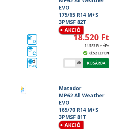
MP62 All Weather
EVO
175/65 R14 M+S
3PMSF 82T
AKCIÓ
18.520 Ft
D
14.583 Ft + ÁFA
KÉSZLETEN
C
KOSÁRBA
db
71dB
Matador
MP62 All Weather
EVO
165/70 R14 M+S
3PMSF 81T
AKCIÓ