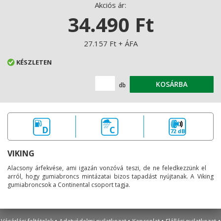
Akciós ár:
34.490 Ft
27.157 Ft + ÁFA
KÉSZLETEN
KOSÁRBA
db
D
C
72 dB
VIKING
Alacsony árfekvése, ami igazán vonzóvá teszi, de ne feledkezzünk el
arról, hogy gumiabroncs mintázatai bizos tapadást nyújtanak. A Viking
gumiabroncsok a Continental csoport tagja.
•
•
•
•