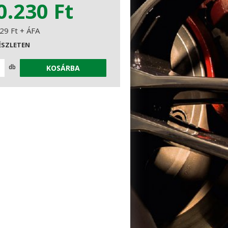
0.230 Ft
29 Ft + ÁFA
ÉSZLETEN
db
KOSÁRBA