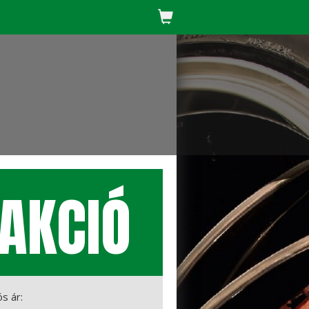
AKCIÓ
ós ár: