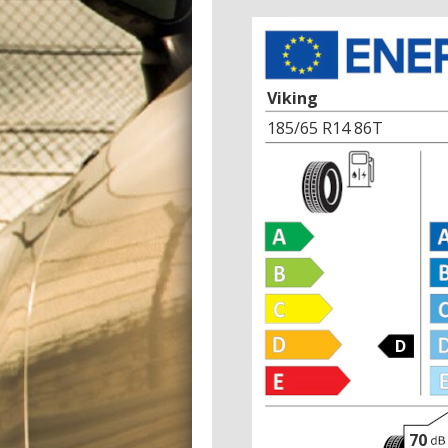
Viking
185/65 R14 86T
D
70