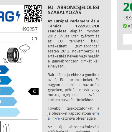
2
EU ABRONCSJELÖLÉSI
SZABÁLYOZÁS
15.9
Az Európai Parlament és a
K
Tanács 1222/2009/EK
493257
rendelete
alapján, minden
2012 júniusa után gyártott és
C1
az EU területén belül
értékesített gumiabroncs*
esetén 2012. novembertől az
értékesítés helyén vagy magán
a gumiabroncson címkét kell
elhelyezni.
Balra láthatja ehhez a gumihoz
az új EU abroncscímkét. Ez
nagyon hasonlít a háztartási
gépeken, például mosó- vagy
C
mosogatógépeken széles
körben használt címkékhez.
További tájékoztatónkat a
jelölésekkel kapcsolatban
erre
a linkre
kattintva olvashatja el.
Az új abroncscímkézési
előírásokról, valamint a