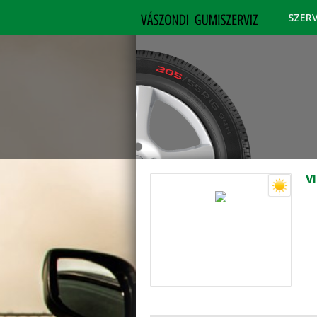
SZER
V