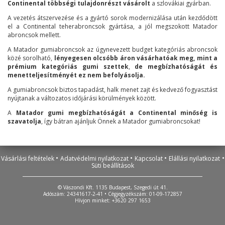
Continental többségi tulajdonrészt vásárolt
a szlovákiai gyárban.
A vezetés átszervezése és a gyártó sorok modernizálása után kezdődött
el a Continental teherabroncsok gyártása, a jól megszokott Matador
abroncsok mellett.
A Matador gumiabroncsok az úgynevezett budget kategóriás abroncsok
közé sorolható,
lényegesen olcsóbb áron vásárhatóak meg, mint a
prémium kategóriás gumi szettek
,
de megbízhatóságát és
menetteljesítményét ez nem befolyásolja.
A gumiabroncsok biztos tapadást, halk menet zajt és kedvező fogyasztást
nyújtanak a változatos időjárási körülmények között.
A
Matador gumi megbízhatóságát a Continental minőség is
szavatolja
, így bátran ajánljuk Önnek a Matador gumiabroncsokat!
•
•
•
•
Vásárlási feltételek
Adatvédelmi nyilatkozat
Kapcsolat
Elállási nyilatkozat
Süti beállítások
© Vászondi Kft. 1135 Budapest, Szegedi út 41.
Adószám: 24341617-2-41 • Cégjegyzékszám: 01-09-172857
Hívjon minket: +3620 297 1653