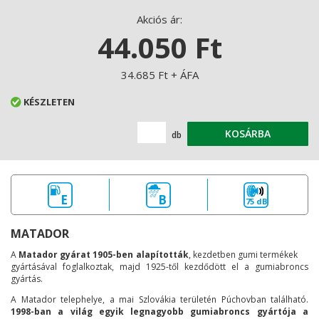
Akciós ár:
44.050 Ft
34.685 Ft + ÁFA
KÉSZLETEN
KOSÁRBA
db
E
B
75 dB
MATADOR
A
Matador gyárat 1905-ben alapították
, kezdetben gumi termékek
gyártásával foglalkoztak, majd 1925-től kezdődött el a gumiabroncs
gyártás.
A Matador telephelye, a mai Szlovákia területén Púchovban található.
1998-ban a világ egyik legnagyobb gumiabroncs gyártója a