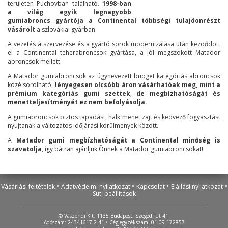
területén Púchovban található.
1998-ban
a világ egyik legnagyobb
gumiabroncs gyártója a Continental többségi tulajdonrészt
vásárolt
a szlovákiai gyárban.
A vezetés átszervezése és a gyártó sorok modernizálása után kezdődött
el a Continental teherabroncsok gyártása, a jól megszokott Matador
abroncsok mellett.
A Matador gumiabroncsok az úgynevezett budget kategóriás abroncsok
közé sorolható,
lényegesen olcsóbb áron vásárhatóak meg, mint a
prémium kategóriás gumi szettek
,
de megbízhatóságát és
menetteljesítményét ez nem befolyásolja.
A gumiabroncsok biztos tapadást, halk menet zajt és kedvező fogyasztást
nyújtanak a változatos időjárási körülmények között.
A
Matador gumi megbízhatóságát a Continental minőség is
szavatolja
, így bátran ajánljuk Önnek a Matador gumiabroncsokat!
•
•
•
•
Vásárlási feltételek
Adatvédelmi nyilatkozat
Kapcsolat
Elállási nyilatkozat
Süti beállítások
© Vászondi Kft. 1135 Budapest, Szegedi út 41.
Adószám: 24341617-2-41 • Cégjegyzékszám: 01-09-172857