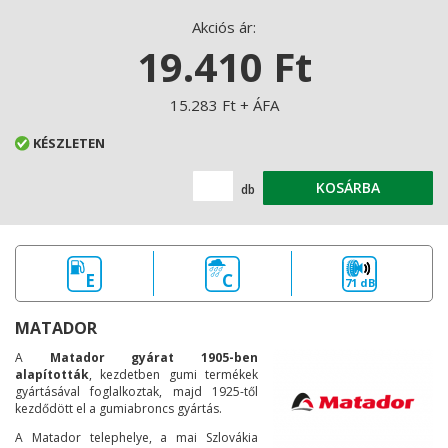
Akciós ár:
19.410 Ft
15.283 Ft + ÁFA
KÉSZLETEN
KOSÁRBA
db
E
C
71 dB
MATADOR
A
Matador gyárat 1905-ben
alapították
, kezdetben gumi termékek
gyártásával foglalkoztak, majd 1925-től
kezdődött el a gumiabroncs gyártás.
A Matador telephelye, a mai Szlovákia