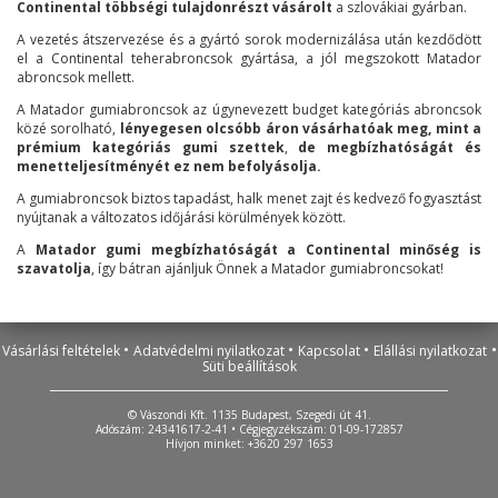
Continental többségi tulajdonrészt vásárolt
a szlovákiai gyárban.
A vezetés átszervezése és a gyártó sorok modernizálása után kezdődött
el a Continental teherabroncsok gyártása, a jól megszokott Matador
abroncsok mellett.
A Matador gumiabroncsok az úgynevezett budget kategóriás abroncsok
közé sorolható,
lényegesen olcsóbb áron vásárhatóak meg, mint a
prémium kategóriás gumi szettek
,
de megbízhatóságát és
menetteljesítményét ez nem befolyásolja.
A gumiabroncsok biztos tapadást, halk menet zajt és kedvező fogyasztást
nyújtanak a változatos időjárási körülmények között.
A
Matador gumi megbízhatóságát a Continental minőség is
szavatolja
, így bátran ajánljuk Önnek a Matador gumiabroncsokat!
•
•
•
•
Vásárlási feltételek
Adatvédelmi nyilatkozat
Kapcsolat
Elállási nyilatkozat
Süti beállítások
© Vászondi Kft. 1135 Budapest, Szegedi út 41.
Adószám: 24341617-2-41 • Cégjegyzékszám: 01-09-172857
Hívjon minket: +3620 297 1653