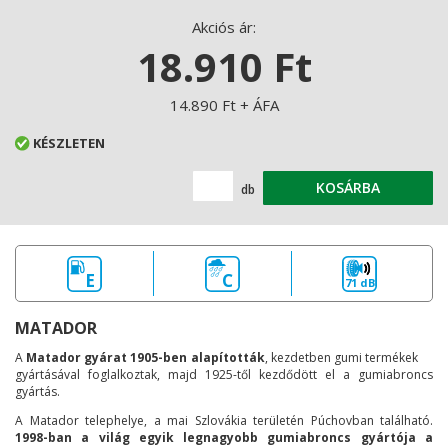
Akciós ár:
18.910 Ft
14.890 Ft + ÁFA
KÉSZLETEN
KOSÁRBA
db
E
C
71 dB
MATADOR
A
Matador gyárat 1905-ben alapították
, kezdetben gumi termékek
gyártásával foglalkoztak, majd 1925-től kezdődött el a gumiabroncs
gyártás.
A Matador telephelye, a mai Szlovákia területén Púchovban található.
1998-ban a világ egyik legnagyobb gumiabroncs gyártója a